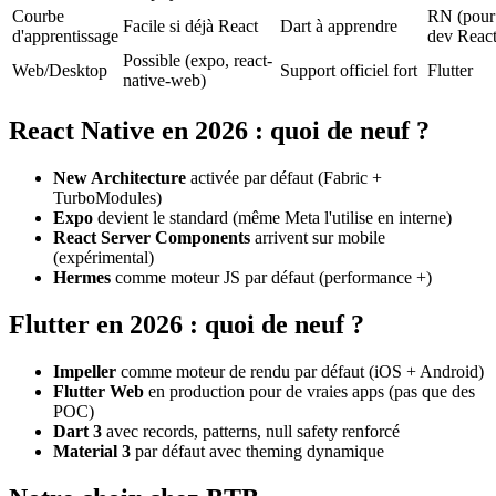
Courbe
RN (pour
Facile si déjà React
Dart à apprendre
d'apprentissage
dev React
Possible (expo, react-
Web/Desktop
Support officiel fort
Flutter
native-web)
React Native en 2026 : quoi de neuf ?
New Architecture
activée par défaut (Fabric +
TurboModules)
Expo
devient le standard (même Meta l'utilise en interne)
React Server Components
arrivent sur mobile
(expérimental)
Hermes
comme moteur JS par défaut (performance +)
Flutter en 2026 : quoi de neuf ?
Impeller
comme moteur de rendu par défaut (iOS + Android)
Flutter Web
en production pour de vraies apps (pas que des
POC)
Dart 3
avec records, patterns, null safety renforcé
Material 3
par défaut avec theming dynamique