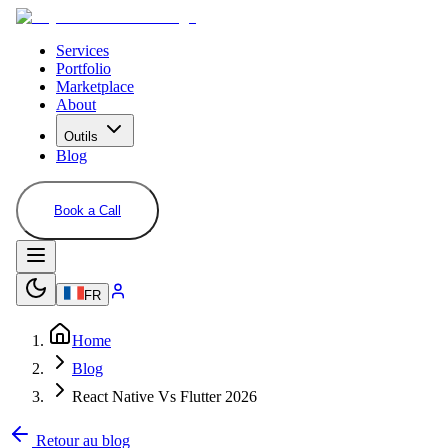
Services
Portfolio
Marketplace
About
Outils
Blog
Book a Call
FR
Home
Blog
React Native Vs Flutter 2026
Retour au blog