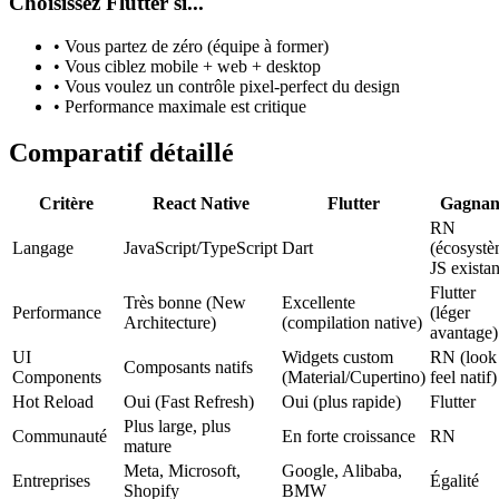
Choisissez Flutter si...
• Vous partez de zéro (équipe à former)
• Vous ciblez mobile + web + desktop
• Vous voulez un contrôle pixel-perfect du design
• Performance maximale est critique
Comparatif détaillé
Critère
React Native
Flutter
Gagnan
RN
Langage
JavaScript/TypeScript
Dart
(écosyst
JS existan
Flutter
Très bonne (New
Excellente
Performance
(léger
Architecture)
(compilation native)
avantage)
UI
Widgets custom
RN (look
Composants natifs
Components
(Material/Cupertino)
feel natif)
Hot Reload
Oui (Fast Refresh)
Oui (plus rapide)
Flutter
Plus large, plus
Communauté
En forte croissance
RN
mature
Meta, Microsoft,
Google, Alibaba,
Entreprises
Égalité
Shopify
BMW